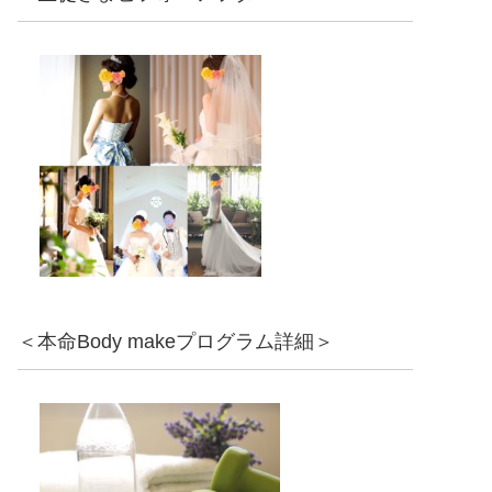
＜本命Body makeプログラム詳細＞