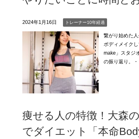
2024年1月16日
トレーナー10年経過
繋がり始めた人
ボディメイクし
make」スタ
の振り返り。・
痩せる人の特徴！大森
でダイエット「本命Body