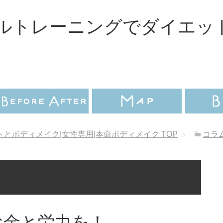
ルトレーニングでダイエッ
とボディメイク|女性専用|本命ボディメイク
TOP
コラ
お金と労力を！