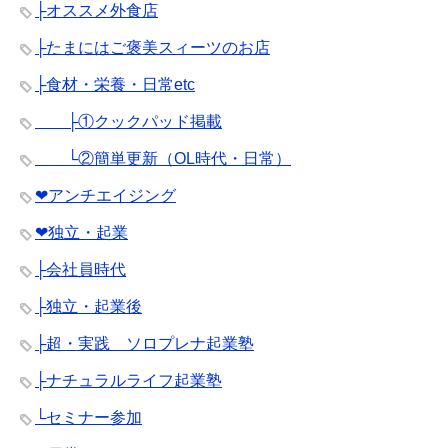
├オススメ外食店
├たまにはご褒美スィーツのお店
├食材・栄養・日常etc
├①クックパッド掲載
└②簡単更新（OL時代・日常）
❤︎アンチエイジング
❤︎独立・起業
├会社員時代
├独立・起業後
├超・実践 ソロプレナ起業塾
├ナチュラルライフ起業塾
└セミナー参加