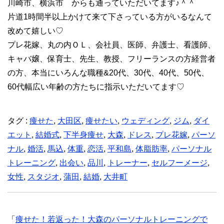
川崎市、横浜市 からも通っていただいてます♪＾＾
片道1時間半以上かけて来て下さっている方がいるなんて
改めて嬉しい♡
プレ花嫁、丸の内ＯＬ、会社員、医師、弁護士、看護師、
キャバ嬢、保育士、先生、教授、フリーランスの方経営者
の方、本当にいろんな職種&20代、30代、40代、50代、
60代幅広い年齢の方たちに指示いただいてます♡
タグ :
痩せた
,
大田区
,
痩せたい
,
ウェディング
,
ジム
,
ダイ
エット
,
結婚式
,
下半身痩せ
,
大森
,
ドレス
,
プレ花嫁
,
パーソ
ナル
,
婚活
,
馬込
,
体重
,
恋活
,
平和島
,
体脂肪率
,
パーソナル
トレーニング
,
出会い
,
品川
,
トレーナー
,
セルフーメージ
,
女性
,
スタジオ
,
蒲田
,
結婚
,
大井町
「
痩せた！若返った！大森のパーソナルトレーニングで