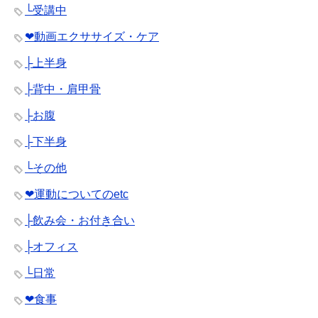
└受講中
❤︎動画エクササイズ・ケア
├上半身
├背中・肩甲骨
├お腹
├下半身
└その他
❤︎運動についてのetc
├飲み会・お付き合い
├オフィス
└日常
❤︎食事