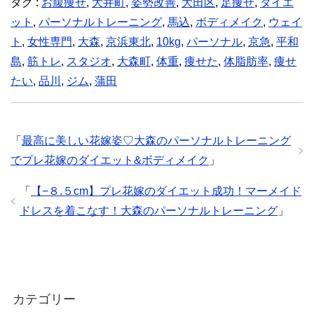
タグ :
お腹痩せ
,
大井町
,
姿勢改善
,
大田区
,
足痩せ
,
ダイエ
ット
,
パーソナルトレーニング
,
馬込
,
ボディメイク
,
ウェイ
ト
,
女性専門
,
大森
,
京浜東北
,
10kg
,
パーソナル
,
京急
,
平和
島
,
筋トレ
,
スタジオ
,
大森町
,
体重
,
痩せた
,
体脂肪率
,
痩せ
たい
,
品川
,
ジム
,
蒲田
「
最高に美しい花嫁姿♡大森のパーソナルトレーニング
でプレ花嫁のダイエット&ボディメイク
」
「
【−８.５cm】プレ花嫁のダイエット成功！マーメイド
ドレスを着こなす！大森のパーソナルトレーニング
」
カテゴリー