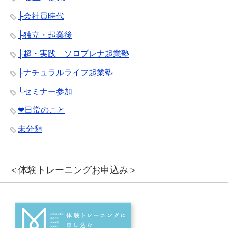
├会社員時代
├独立・起業後
├超・実践 ソロプレナ起業塾
├ナチュラルライフ起業塾
└セミナー参加
❤︎日常のこと
未分類
＜体験トレーニングお申込み＞