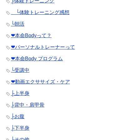
├体験トレーニング
└体験トレーニング感想
└朝活
❤︎本命Bodyって？
❤︎パーソナルトレーナーって
❤︎本命Body プログラム
└受講中
❤︎動画エクササイズ・ケア
├上半身
├背中・肩甲骨
├お腹
├下半身
└その他