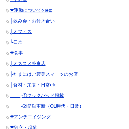
❤︎運動についてのetc
├飲み会・お付き合い
├オフィス
└日常
❤︎食事
├オススメ外食店
├たまにはご褒美スィーツのお店
├食材・栄養・日常etc
├①クックパッド掲載
└②簡単更新（OL時代・日常）
❤︎アンチエイジング
❤︎独立・起業