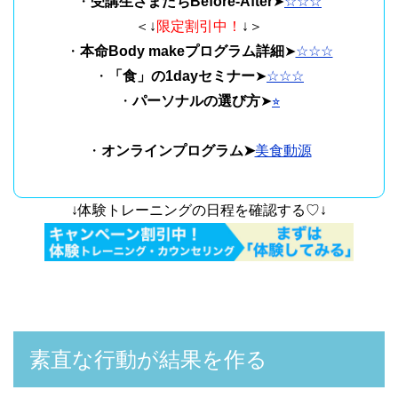
・
受講生さまたちBefore-After
➤
☆☆☆
＜↓
限定割引中！
↓＞
・
本命Body makeプログラム詳細
➤
☆☆☆
・
「食」の1dayセミナー
➤
☆☆☆
・
パーソナルの選び方
➤
⭐︎
・
オンラインプログラム➤
美食動源
↓体験トレーニングの日程を確認する♡↓
素直な行動が結果を作る