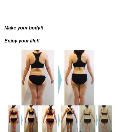
Make your body!!
Enjoy your life!!