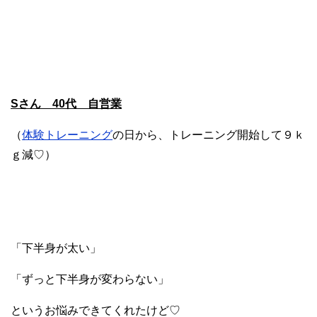
Sさん 40代 自営業
（
体験トレーニング
の日から、トレーニング開始して９ｋ
ｇ減♡）
「下半身が太い」
「ずっと下半身が変わらない」
というお悩みできてくれたけど♡