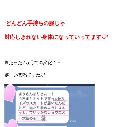
’どんどん手持ちの服じゃ
対応しきれない身体になっていってます♡’
※たった2カ月での変化＾＾
嬉しい悲鳴ですね♡