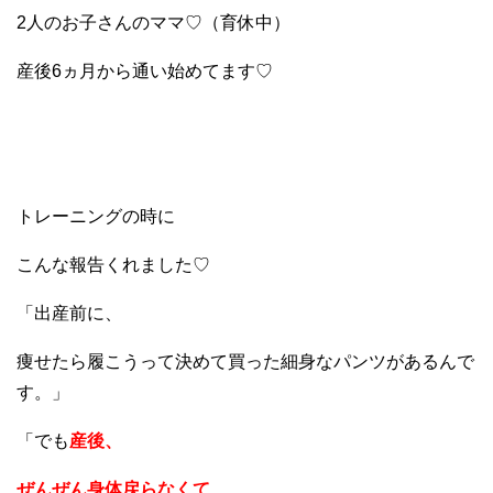
2人のお子さんのママ♡（育休中）
産後6ヵ月から通い始めてます♡
トレーニングの時に
こんな報告くれました♡
「出産前に、
痩せたら履こうって決めて買った細身なパンツがあるんで
す。」
「でも
産後、
ぜんぜん身体戻らなくて
。