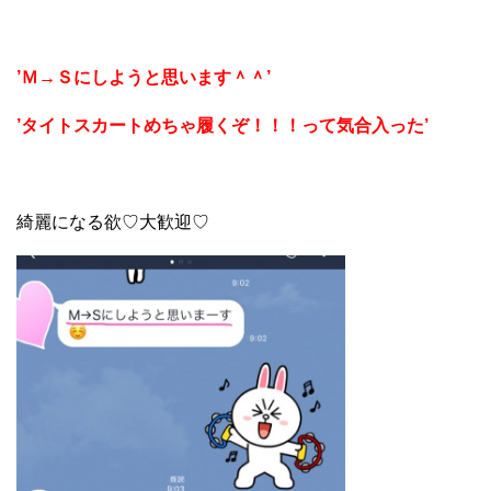
’Ｍ→Ｓにしようと思います＾＾’
’タイトスカートめちゃ履くぞ！！！って気合入った’
綺麗になる欲♡大歓迎♡