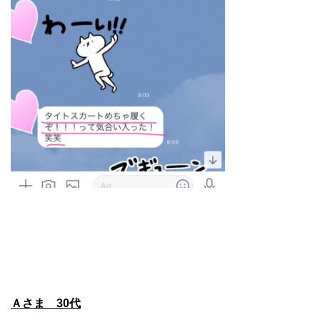
Ａさま 30代