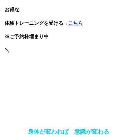
お得な
体験トレーニングを受ける→
こちら
※ご予約枠埋まり中
＼
身体が変われば 意識が変わる