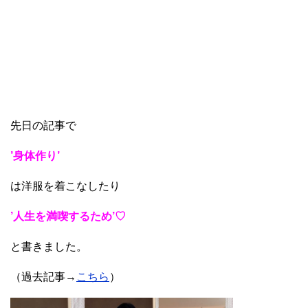
先日の記事で
’身体作り’
は洋服を着こなしたり
’人生を満喫するため’♡
と書きました。
（過去記事→
こちら
）