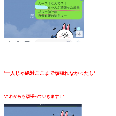
’一人じゃ絶対ここまで頑張れなかったし’
’これからも頑張っていきます！’