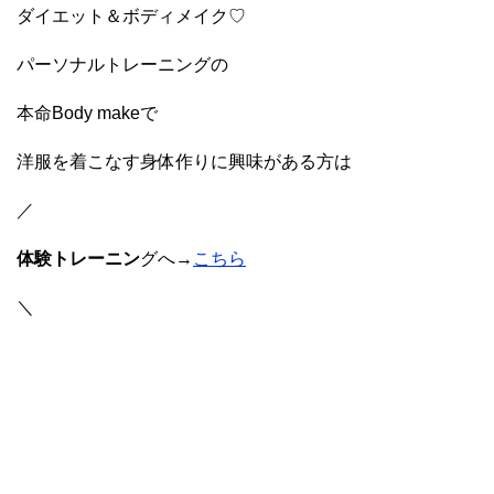
ダイエット＆ボディメイク♡
パーソナルトレーニングの
本命Body makeで
洋服を着こなす身体作りに興味がある方は
／
体験トレーニン
グへ→
こちら
＼