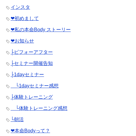
インスタ
❤︎初めまして
❤︎私の本命Body ストーリー
❤︎お知らせ
├ビフォーアフター
├セミナー開催告知
├1dayセミナー
└1dayセミナー感想
├体験トレーニング
└体験トレーニング感想
└朝活
❤︎本命Bodyって？