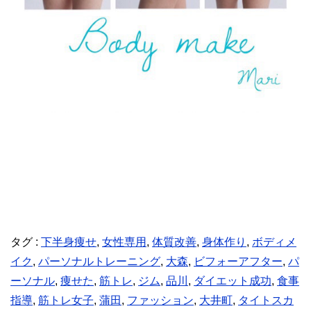
タグ :
下半身痩せ
,
女性専用
,
体質改善
,
身体作り
,
ボディメ
イク
,
パーソナルトレーニング
,
大森
,
ビフォーアフター
,
パ
ーソナル
,
痩せた
,
筋トレ
,
ジム
,
品川
,
ダイエット成功
,
食事
指導
,
筋トレ女子
,
蒲田
,
ファッション
,
大井町
,
タイトスカ