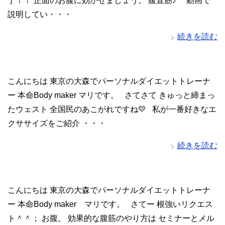
丁！！ 正面のお腹に効かせましょう。 腹直筋♪ 動画で
説明してい・・・
続きを読む
こんにちは 東京の大森でパーソナルダイエットトレーナ
ー 本命Body maker マリです。 さてさて きゅっと締まっ
たウェスト 全国民のあこがれですね💛 私が一番好きなエ
クササイズをご紹介 ・・・
続きを読む
こんにちは 東京の大森でパーソナルダイエットトレーナ
ー 本命Body maker マリです。 さてー 根強いリクエス
ト＾＾； お腹。 効果的な腹筋のやり方は セミナーとメル