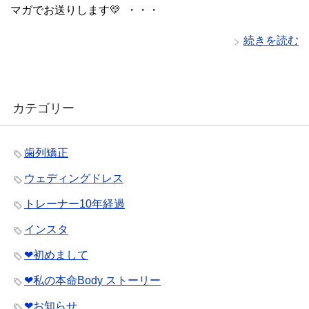
マガでお送りします💛 ・・・
続きを読む
カテゴリー
歯列矯正
ウェディングドレス
トレーナー10年経過
インスタ
❤︎初めまして
❤︎私の本命Body ストーリー
❤︎お知らせ