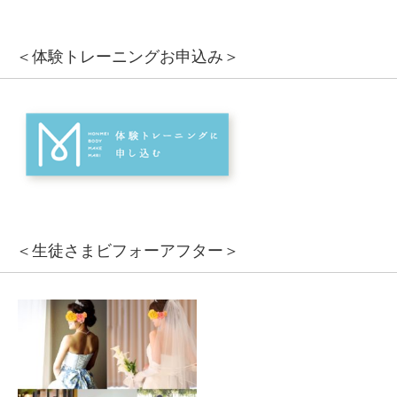
＜体験トレーニングお申込み＞
＜生徒さまビフォーアフター＞