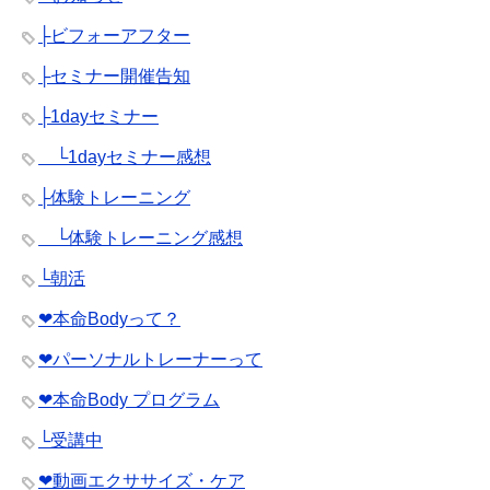
├ビフォーアフター
├セミナー開催告知
├1dayセミナー
└1dayセミナー感想
├体験トレーニング
└体験トレーニング感想
└朝活
❤︎本命Bodyって？
❤︎パーソナルトレーナーって
❤︎本命Body プログラム
└受講中
❤︎動画エクササイズ・ケア