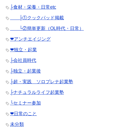
├食材・栄養・日常etc
├①クックパッド掲載
└②簡単更新（OL時代・日常）
❤︎アンチエイジング
❤︎独立・起業
├会社員時代
├独立・起業後
├超・実践 ソロプレナ起業塾
├ナチュラルライフ起業塾
└セミナー参加
❤︎日常のこと
未分類