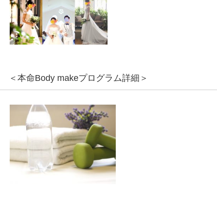
＜本命Body makeプログラム詳細＞