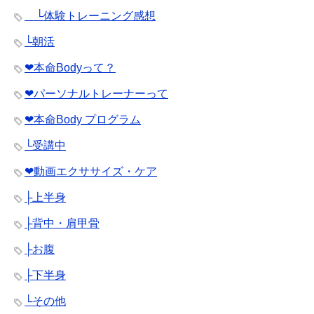
└体験トレーニング感想
└朝活
❤︎本命Bodyって？
❤︎パーソナルトレーナーって
❤︎本命Body プログラム
└受講中
❤︎動画エクササイズ・ケア
├上半身
├背中・肩甲骨
├お腹
├下半身
└その他