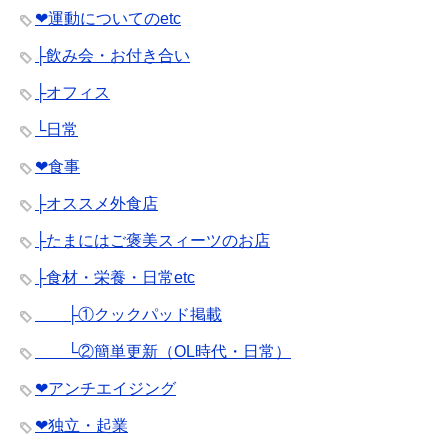
❤︎運動についてのetc
├飲み会・お付き合い
├オフィス
└日常
❤︎食事
├オススメ外食店
├たまにはご褒美スィーツのお店
├食材・栄養・日常etc
├①クックパッド掲載
└②簡単更新（OL時代・日常）
❤︎アンチエイジング
❤︎独立・起業