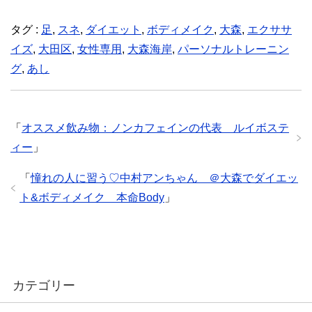
タグ :
足
,
スネ
,
ダイエット
,
ボディメイク
,
大森
,
エクササ
イズ
,
大田区
,
女性専用
,
大森海岸
,
パーソナルトレーニン
グ
,
あし
「
オススメ飲み物：ノンカフェインの代表 ルイボステ
ィー
」
「
憧れの人に習う♡中村アンちゃん ＠大森でダイエッ
ト&ボディメイク 本命Body
」
カテゴリー