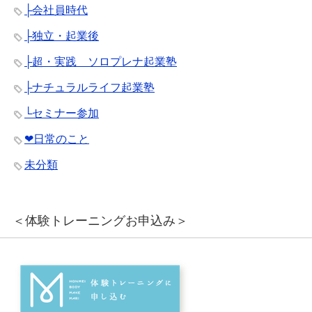
├会社員時代
├独立・起業後
├超・実践 ソロプレナ起業塾
├ナチュラルライフ起業塾
└セミナー参加
❤︎日常のこと
未分類
＜体験トレーニングお申込み＞