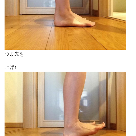
つま先を
上げ↑