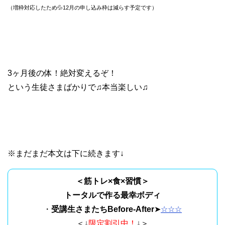
（増枠対応したため💦12月の申し込み枠は減らす予定です）
3ヶ月後の体！絶対変えるぞ！
という生徒さまばかりで♫本当楽しい♫
※まだまだ本文は下に続きます↓
＜筋トレ×食×習慣＞
トータルで作る最幸ボディ
・
受講生さまたちBefore-After
➤
☆☆☆
＜↓
限定割引中！
↓＞