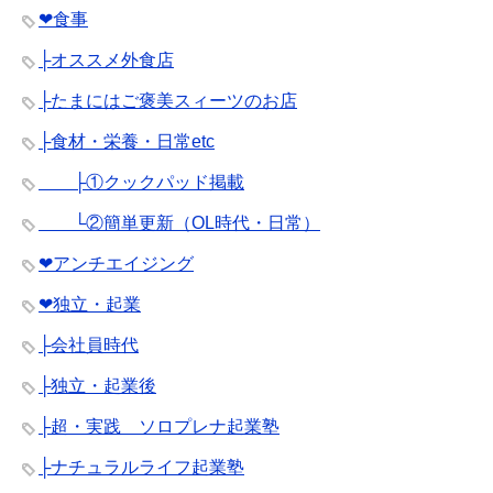
❤︎食事
├オススメ外食店
├たまにはご褒美スィーツのお店
├食材・栄養・日常etc
├①クックパッド掲載
└②簡単更新（OL時代・日常）
❤︎アンチエイジング
❤︎独立・起業
├会社員時代
├独立・起業後
├超・実践 ソロプレナ起業塾
├ナチュラルライフ起業塾