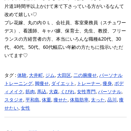
片道1時間半以上かけて来て下さっている方がいるなんて
改めて嬉しい♡
プレ花嫁、丸の内ＯＬ、会社員、客室乗務員（スチュワー
デス）、看護師、キャバ嬢、保育士、先生、教授、フリー
ランスの方経営者の方、本当にいろんな職種&20代、30
代、40代、50代、60代幅広い年齢の方たちに指示いただ
いてます♡
タグ :
体験
,
大井町
,
ジム
,
大田区
,
二の腕痩せ
,
パーソナル
トレーニング
,
脚痩せ
,
ダイエット
,
トレーナー
,
痩身
,
ボデ
ィメイク
,
筋肉
,
馬込
,
大森
,
くびれ
,
女性専門
,
パーソナル
,
スタジオ
,
平和島
,
体重
,
痩せた
,
体脂肪率
,
太った
,
品川
,
痩
せたい
,
女性