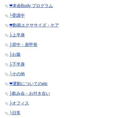
❤︎本命Body プログラム
└受講中
❤︎動画エクササイズ・ケア
├上半身
├背中・肩甲骨
├お腹
├下半身
└その他
❤︎運動についてのetc
├飲み会・お付き合い
├オフィス
└日常