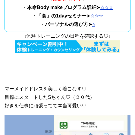
・
本命Body makeプログラム詳細
➤
☆☆☆
・
「食」の1dayセミナー
➤
☆☆☆
・
パーソナルの選び方
➤
⭐︎
↓体験トレーニングの日程を確認する♡↓
マーメイドドレスを美しく着こなす♡
目標にスタートしたSちゃん♡（２０代）
好きを仕事に頑張ってて本当可愛い♡