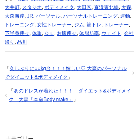
大井町
,
スタジオ
,
ボディメイク
,
大田区
,
京浜東北線
,
大森
,
大森海岸
,
JR
,
パーソナル
,
パーソナルトレーニング
,
運動
,
トレーニング
,
女性トレーナー
,
ジム
,
筋トレ
,
トレーナー
,
下半身痩せ
,
体重
,
ＯＬ
,
お腹痩せ
,
体脂肪率
,
ウェイト
,
会社
帰り
,
品川
「
久しぶりに○○kg台！！！嬉しい♡ 大森のパーソナル
でダイエット&ボディメイク
」
「
あのドレスが着れた！！！ ダイエット&ボディメイ
ク 大森「本命Body make」
」
カテゴリー