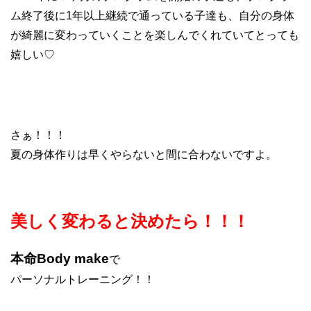
ム終了後に1年以上継続で通っている子達も、自分の身体
が綺麗に変わっていくことを楽しんでくれていてとっても
嬉しい♡
さぁ！！！
夏の身体作りは早くやらないと間に合わないですよ。
美しく変わると決めたら！！！
本命Body make
で
パーソナルトレーニング！！