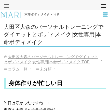
本命ボディメイク・マリ
大田区大森のパーソナルトレーニングで
ダイエットとボディメイク|女性専用|本
命ボディメイク
大田区大森のパーソナルトレーニングでダイエット
とボディメイク|女性専用|本命ボディメイク
TOP
コラム一覧
未分類
身体作りが忙しい日
昨日は寒かったですね！！
東京の大森でもチラチラ雪が