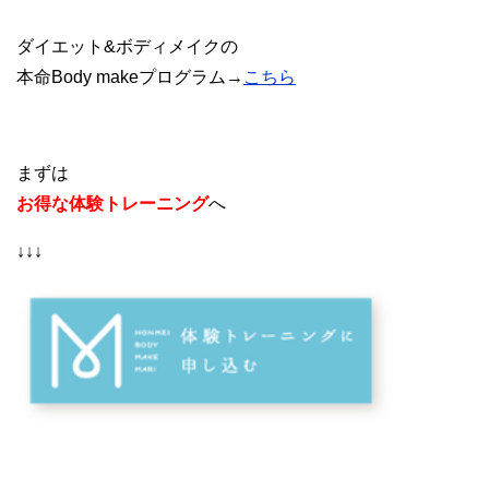
ダイエット&ボディメイクの
本命Body makeプログラム→
こちら
まずは
お得な体験トレーニング
へ
↓↓↓