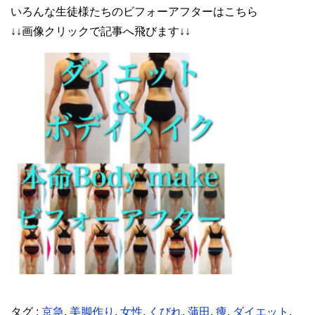
いろんな生徒様たちのビフォーアフターはこちら
↓↓画像クリックで記事へ飛びます↓↓
タグ :
京急
,
美脚作り
,
女性
,
くびれ
,
蒲田
,
痩
,
ダイエット
,