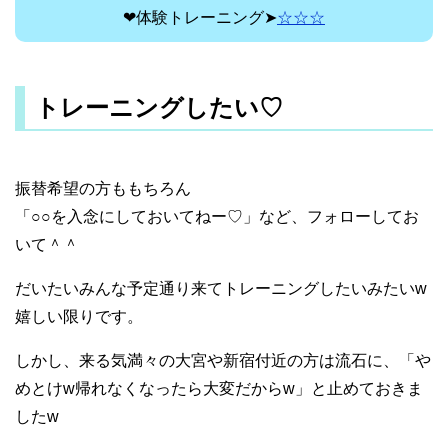
❤体験トレーニング➤
☆☆☆
トレーニングしたい♡
振替希望の方ももちろん
「○○を入念にしておいてねー♡」など、フォローしてお
いて＾＾
だいたいみんな予定通り来てトレーニングしたいみたいw
嬉しい限りです。
しかし、来る気満々の大宮や新宿付近の方は流石に、「や
めとけw帰れなくなったら大変だからw」と止めておきま
したw