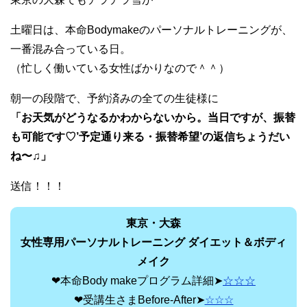
土曜日は、本命Bodymakeのパーソナルトレーニングが、
一番混み合っている日。
（忙しく働いている女性ばかりなので＾＾）
朝一の段階で、予約済みの全ての生徒様に
「お天気がどうなるかわからないから。
当日ですが、振替
も可能です♡
’予定通り来る・振替希望’の返信ちょうだい
ね〜♫」
送信！！！
東京・大森
女性専用パーソナルトレーニング
ダイエット＆ボディ
メイク
❤本命Body makeプログラム詳細➤
☆☆☆
❤受講生さまBefore-After➤
☆☆☆