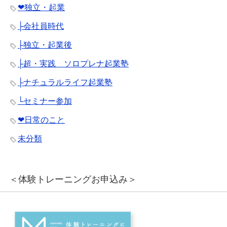
❤︎独立・起業
├会社員時代
├独立・起業後
├超・実践 ソロプレナ起業塾
├ナチュラルライフ起業塾
└セミナー参加
❤︎日常のこと
未分類
＜体験トレーニングお申込み＞