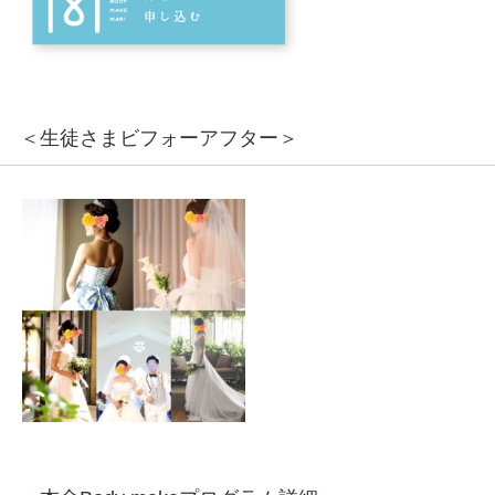
＜生徒さまビフォーアフター＞