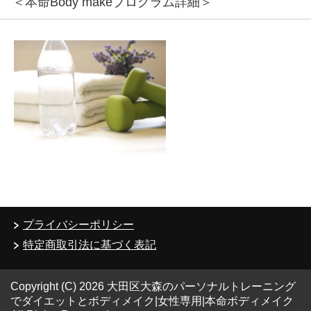
＜本命Body makeプログラム詳細＞
プライバシーポリシー
特定商取引法に基づく表記
Copyright (C) 2026 大田区大森のパーソナルトレーニング
でダイエットとボディメイク|女性専用|本命ボディメイク