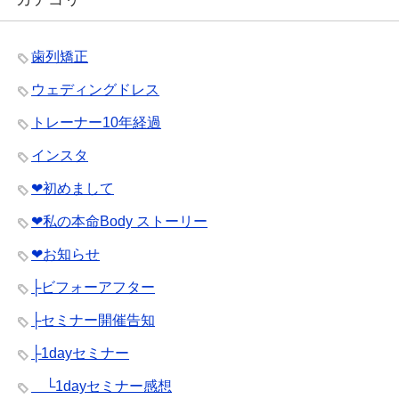
歯列矯正
ウェディングドレス
トレーナー10年経過
インスタ
❤︎初めまして
❤︎私の本命Body ストーリー
❤︎お知らせ
├ビフォーアフター
├セミナー開催告知
├1dayセミナー
└1dayセミナー感想