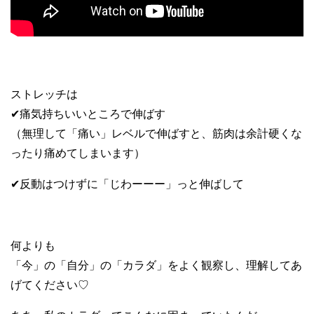
ストレッチは
✔︎痛気持ちいいところで伸ばす
（無理して「痛い」レベルで伸ばすと、筋肉は余計硬くな
ったり痛めてしまいます）
✔︎反動はつけずに「じわーーー」っと伸ばして
何よりも
「今」の「自分」の「カラダ」をよく観察し、理解してあ
げてください♡