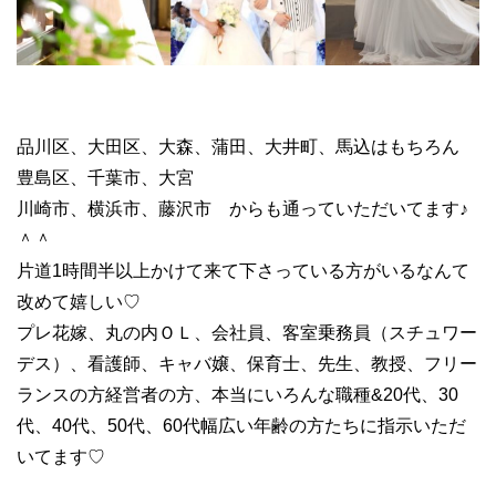
品川区、大田区、大森、蒲田、大井町、馬込はもちろん
豊島区、千葉市、大宮
川崎市、横浜市、藤沢市 からも通っていただいてます♪
＾＾
片道1時間半以上かけて来て下さっている方がいるなんて
改めて嬉しい♡
プレ花嫁、丸の内ＯＬ、会社員、客室乗務員（スチュワー
デス）、看護師、キャバ嬢、保育士、先生、教授、フリー
ランスの方経営者の方、本当にいろんな職種&20代、30
代、40代、50代、60代幅広い年齢の方たちに指示いただ
いてます♡