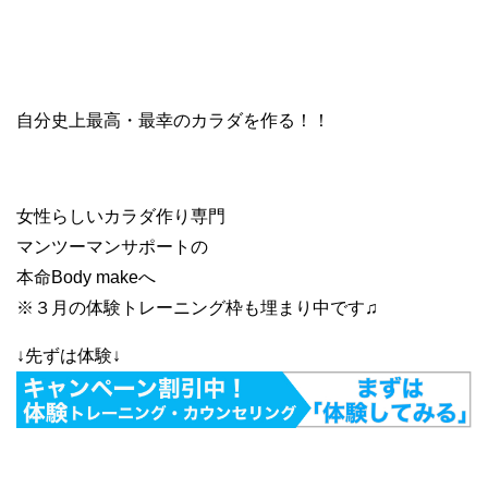
自分史上最高・最幸のカラダを作る！！
女性らしいカラダ作り専門
マンツーマンサポートの
本命Body makeへ
※３月の体験トレーニング枠も埋まり中です♫
↓先ずは体験↓