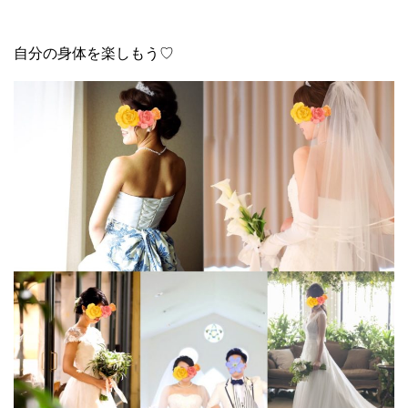
自分の身体を楽しもう♡