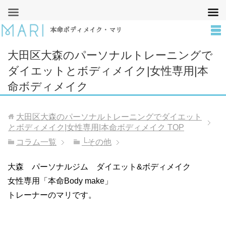
本命ボディメイク・マリ
大田区大森のパーソナルトレーニングで
ダイエットとボディメイク|女性専用|本
命ボディメイク
大田区大森のパーソナルトレーニングでダイエット
とボディメイク|女性専用|本命ボディメイク
TOP
コラム一覧
└その他
大森 パーソナルジム ダイエット&ボディメイク
女性専用「本命Body make」
トレーナーのマリです。