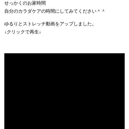
せっかくのお家時間
自分のカラダケアの時間にしてみてください＾＾
ゆるりとストレッチ動画をアップしました。
↓クリックで再生↓