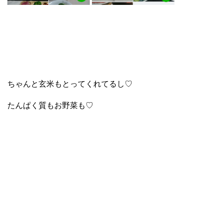
ちゃんと玄米もとってくれてるし♡
たんぱく質もお野菜も♡