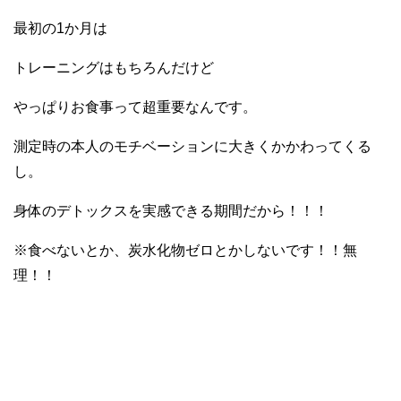
最初の1か月は
トレーニングはもちろんだけど
やっぱりお食事って超重要なんです。
測定時の本人のモチベーションに大きくかかわってくる
し。
身体のデトックスを実感できる期間だから！！！
※食べないとか、炭水化物ゼロとかしないです！！無
理！！