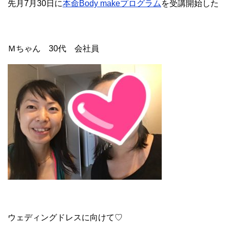
先月7月30日に
本命Body makeプログラム
を受講開始した
Ｍちゃん 30代 会社員
ウェディングドレスに向けて♡