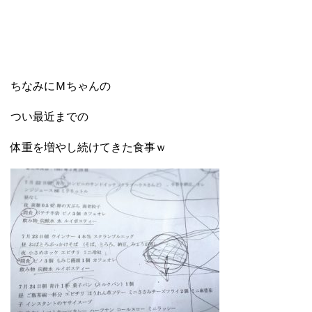
ちなみにＭちゃんの
つい最近までの
体重を増やし続けてきた食事ｗ