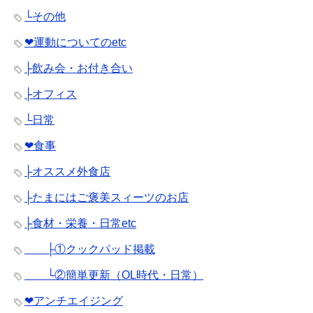
└その他
❤︎運動についてのetc
├飲み会・お付き合い
├オフィス
└日常
❤︎食事
├オススメ外食店
├たまにはご褒美スィーツのお店
├食材・栄養・日常etc
├①クックパッド掲載
└②簡単更新（OL時代・日常）
❤︎アンチエイジング