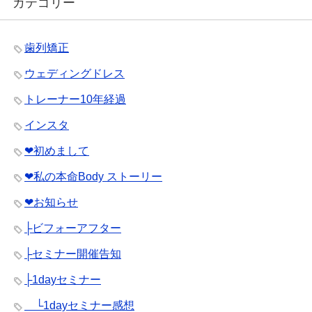
カテゴリー
歯列矯正
ウェディングドレス
トレーナー10年経過
インスタ
❤︎初めまして
❤︎私の本命Body ストーリー
❤︎お知らせ
├ビフォーアフター
├セミナー開催告知
├1dayセミナー
└1dayセミナー感想