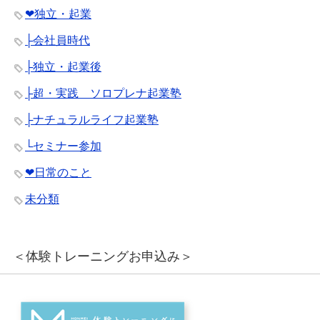
❤︎独立・起業
├会社員時代
├独立・起業後
├超・実践 ソロプレナ起業塾
├ナチュラルライフ起業塾
└セミナー参加
❤︎日常のこと
未分類
＜体験トレーニングお申込み＞