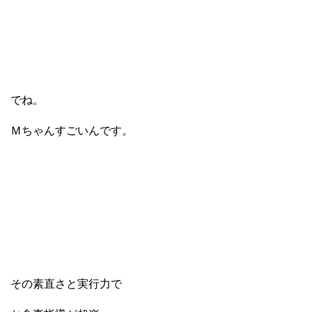
でね。
Ｍちゃんすごいんです。
その素直さと実行力で