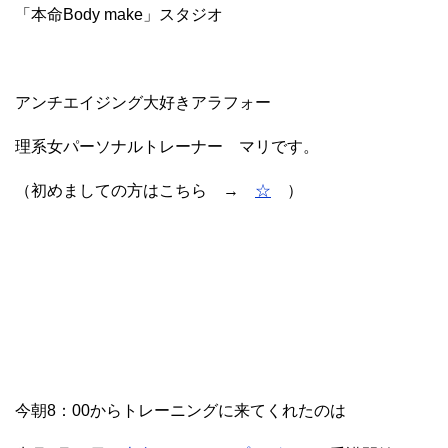
「本命Body make」スタジオ
アンチエイジング大好きアラフォー
理系女パーソナルトレーナー マリです。
（初めましての方はこちら →
☆
）
今朝8：00からトレーニングに来てくれたのは