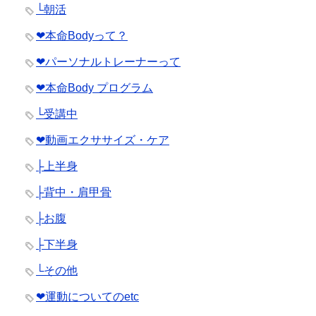
└朝活
❤︎本命Bodyって？
❤︎パーソナルトレーナーって
❤︎本命Body プログラム
└受講中
❤︎動画エクササイズ・ケア
├上半身
├背中・肩甲骨
├お腹
├下半身
└その他
❤︎運動についてのetc