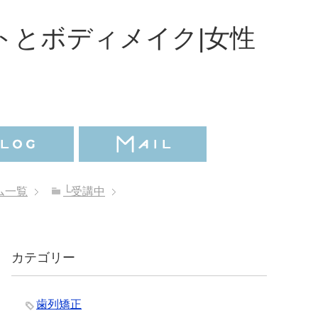
トとボディメイク|女性
ム一覧
└受講中
カテゴリー
歯列矯正