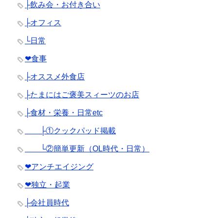
├飲み会・お付き合い
├オフィス
└日常
❤︎食事
├オススメ外食店
├たまにはご褒美スィーツのお店
├食材・栄養・日常etc
├①クックパッド掲載
└②簡単更新（OL時代・日常）
❤︎アンチエイジング
❤︎独立・起業
├会社員時代