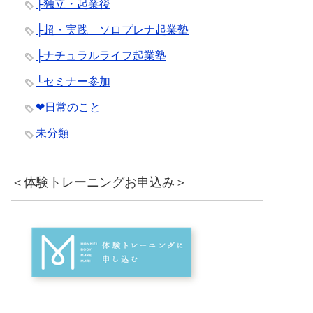
├独立・起業後
├超・実践 ソロプレナ起業塾
├ナチュラルライフ起業塾
└セミナー参加
❤︎日常のこと
未分類
＜体験トレーニングお申込み＞