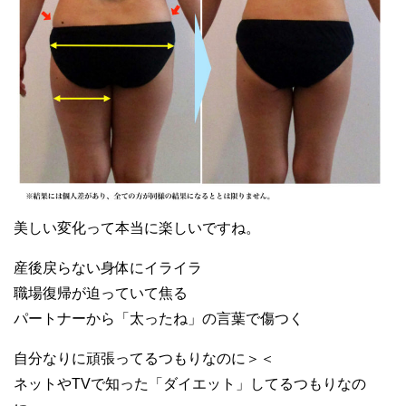
美しい変化って本当に楽しいですね。
産後戻らない身体にイライラ
職場復帰が迫っていて焦る
パートナーから「太ったね」の言葉で傷つく
自分なりに頑張ってるつもりなのに＞＜
ネットやTVで知った「ダイエット」してるつもりなの