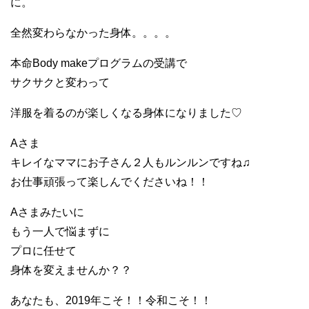
に。
全然変わらなかった身体。。。。
本命Body makeプログラムの受講で
サクサクと変わって
洋服を着るのが楽しくなる身体になりました♡
Aさま
キレイなママにお子さん２人もルンルンですね♫
お仕事頑張って楽しんでくださいね！！
Aさまみたいに
もう一人で悩まずに
プロに任せて
身体を変えませんか？？
あなたも、2019年こそ！！令和こそ！！