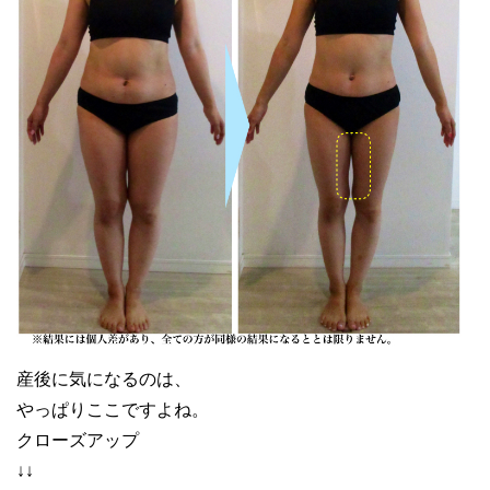
産後に気になるのは、
やっぱりここですよね。
クローズアップ
↓↓