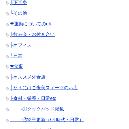
├下半身
└その他
❤︎運動についてのetc
├飲み会・お付き合い
├オフィス
└日常
❤︎食事
├オススメ外食店
├たまにはご褒美スィーツのお店
├食材・栄養・日常etc
├①クックパッド掲載
└②簡単更新（OL時代・日常）