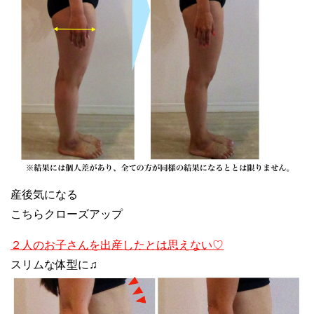
産後気になる
こちらクローズアップ
２人のお子さんを出産したとは思えない♡
スリムな体型に♫