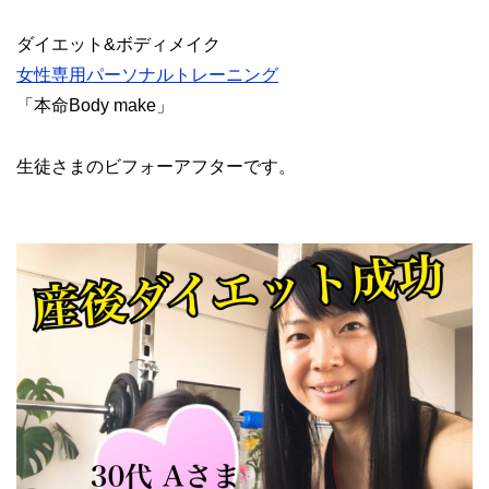
ダイエット&ボディメイク
女性専用パーソナルトレーニング
「本命Body make」
生徒さまのビフォーアフターです。