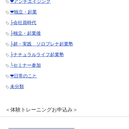
❤︎アンチエイジング
❤︎独立・起業
├会社員時代
├独立・起業後
├超・実践 ソロプレナ起業塾
├ナチュラルライフ起業塾
└セミナー参加
❤︎日常のこと
未分類
＜体験トレーニングお申込み＞