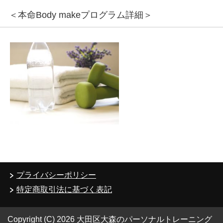
＜本命Body makeプログラム詳細＞
プライバシーポリシー
特定商取引法に基づく表記
Copyright (C) 2026 大田区大森のパーソナルトレーニング