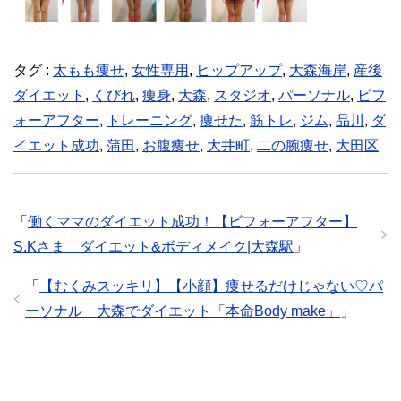
タグ :
太もも痩せ
,
女性専用
,
ヒップアップ
,
大森海岸
,
産後
ダイエット
,
くびれ
,
痩身
,
大森
,
スタジオ
,
パーソナル
,
ビフ
ォーアフター
,
トレーニング
,
痩せた
,
筋トレ
,
ジム
,
品川
,
ダ
イエット成功
,
蒲田
,
お腹痩せ
,
大井町
,
二の腕痩せ
,
大田区
「
働くママのダイエット成功！【ビフォーアフター】
S.Kさま ダイエット&ボディメイク|大森駅
」
「
【むくみスッキリ】【小顔】痩せるだけじゃない♡パ
ーソナル 大森でダイエット「本命Body make」
」