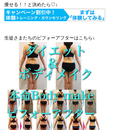
痩せる！！と決めたら♡↓
生徒さまたちのビフォーアフターはこちら↓