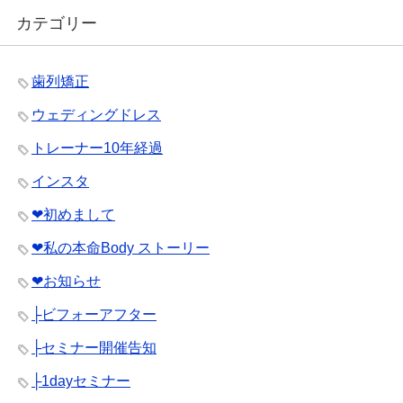
カテゴリー
歯列矯正
ウェディングドレス
トレーナー10年経過
インスタ
❤︎初めまして
❤︎私の本命Body ストーリー
❤︎お知らせ
├ビフォーアフター
├セミナー開催告知
├1dayセミナー