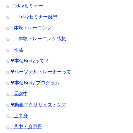
├1dayセミナー
└1dayセミナー感想
├体験トレーニング
└体験トレーニング感想
└朝活
❤︎本命Bodyって？
❤︎パーソナルトレーナーって
❤︎本命Body プログラム
└受講中
❤︎動画エクササイズ・ケア
├上半身
├背中・肩甲骨