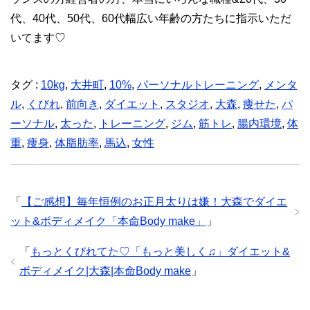
代、40代、50代、60代幅広い年齢の方たちに指示いただ
いてます♡
タグ :
10kg
,
大井町
,
10%
,
パーソナルトレーニング
,
メンタ
ル
,
くびれ
,
前向き
,
ダイエット
,
スタジオ
,
大森
,
痩せた
,
パ
ーソナル
,
太った
,
トレーニング
,
ジム
,
筋トレ
,
腸内環境
,
体
重
,
痩身
,
体脂肪率
,
馬込
,
女性
「
【ご感想】毎年恒例のお正月太りは嫌！大森でダイエ
ット&ボディメイク「本命Body make」
」
「
もっとくびれてた♡「もっと美しく♫」ダイエット&
ボディメイク|大森|本命Body make
」