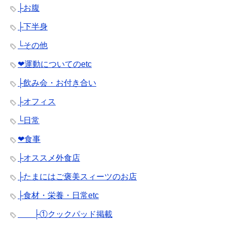
├お腹
├下半身
└その他
❤︎運動についてのetc
├飲み会・お付き合い
├オフィス
└日常
❤︎食事
├オススメ外食店
├たまにはご褒美スィーツのお店
├食材・栄養・日常etc
├①クックパッド掲載