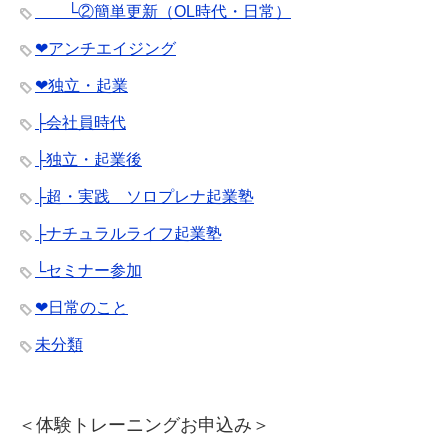
└②簡単更新（OL時代・日常）
❤︎アンチエイジング
❤︎独立・起業
├会社員時代
├独立・起業後
├超・実践 ソロプレナ起業塾
├ナチュラルライフ起業塾
└セミナー参加
❤︎日常のこと
未分類
＜体験トレーニングお申込み＞