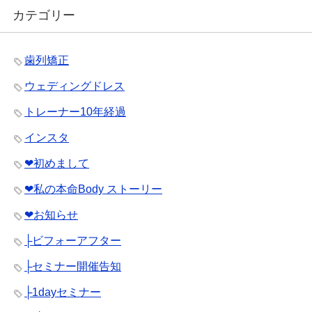
カテゴリー
歯列矯正
ウェディングドレス
トレーナー10年経過
インスタ
❤︎初めまして
❤︎私の本命Body ストーリー
❤︎お知らせ
├ビフォーアフター
├セミナー開催告知
├1dayセミナー