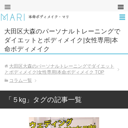
本命ボディメイク・マリ
大田区大森のパーソナルトレーニングで
ダイエットとボディメイク|女性専用|本
命ボディメイク
大田区大森のパーソナルトレーニングでダイエット
とボディメイク|女性専用|本命ボディメイク
TOP
コラム一覧
「５kg」タグの記事一覧