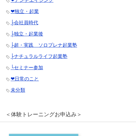
❤︎アンチエイジング
❤︎独立・起業
├会社員時代
├独立・起業後
├超・実践 ソロプレナ起業塾
├ナチュラルライフ起業塾
└セミナー参加
❤︎日常のこと
未分類
＜体験トレーニングお申込み＞