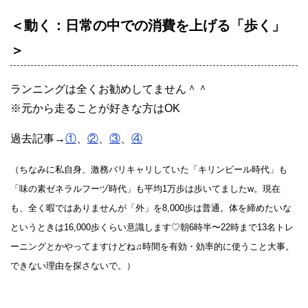
＜動く：日常の中での消費を上げる「歩く」
＞
ランニングは全くお勧めしてません＾＾
※元から走ることが好きな方はOK
過去記事→
①
、
②
、
③
、
④
（ちなみに私自身、激務バリキャリしていた「キリンビール時代」も
「味の素ゼネラルフーヅ時代」も平均1万歩は歩いてましたw。現在
も、全く暇ではありませんが「外」を8,000歩は普通。体を締めたいな
というときは16,000歩くらい意識します♡朝6時半〜22時まで13名トレ
ーニングとかやってますけどね♫時間を有効・効率的に使うこと大事。
できない理由を探さないで。）