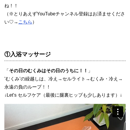
ね！！
（※とりあえずYouTubeチャンネル登録はお済ませくださ
い♡→
こちら
）
①入浴マッサージ
「
その日のむくみはその日のうちに！！
」
’むくみ’の繰越しは、冷え→セルライト→むくみ・冷え→
永遠の負のループ！！
↓Let’s セルフケア（最後に腿裏ヒップも少しあります）↓