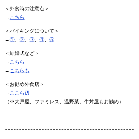
＜外食時の注意点＞
→
こちら
＜バイキングについて＞
→
①
、
②
、
③
、
④
、
⑤
＜結婚式など＞
→
こちら
→
こちらも
＜お勧め外食店＞
→
ここら辺
（※大戸屋、ファミレス、温野菜、牛丼屋もお勧め）