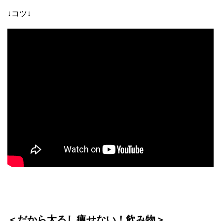
↓コツ↓
＜だから太るし痩せない！飲み物＞