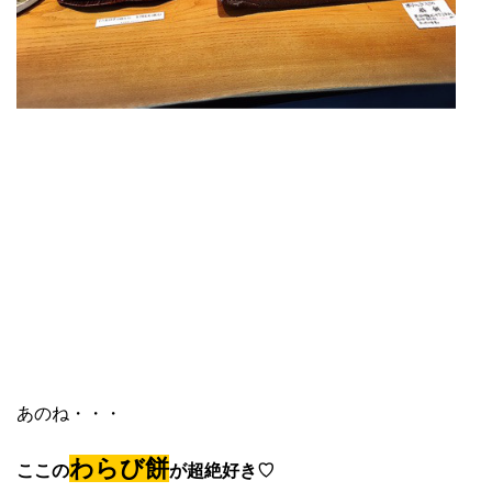
あのね・・・
わらび餅
ここの
が超絶好き♡