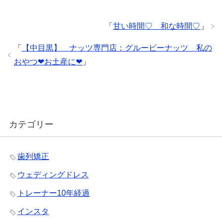
「
甘い時間♡ 和な時間♡
」
「
【中目黒】 ナッツ専門店：グルービーナッツ 私の
おやつ❤︎お土産に❤︎
」
カテゴリー
歯列矯正
ウェディングドレス
トレーナー10年経過
インスタ