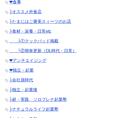
❤︎食事
├オススメ外食店
├たまにはご褒美スィーツのお店
├食材・栄養・日常etc
├①クックパッド掲載
└②簡単更新（OL時代・日常）
❤︎アンチエイジング
❤︎独立・起業
├会社員時代
├独立・起業後
├超・実践 ソロプレナ起業塾
├ナチュラルライフ起業塾