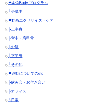
❤︎本命Body プログラム
└受講中
❤︎動画エクササイズ・ケア
├上半身
├背中・肩甲骨
├お腹
├下半身
└その他
❤︎運動についてのetc
├飲み会・お付き合い
├オフィス
└日常