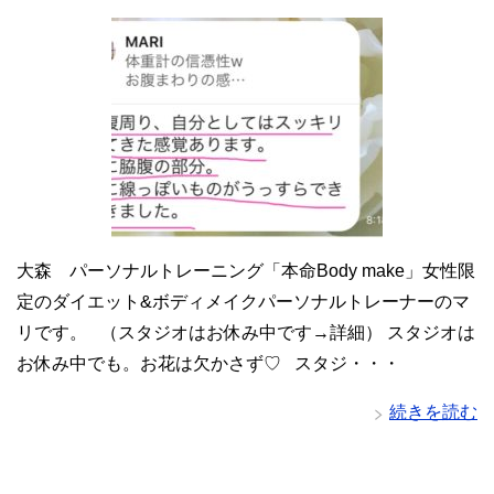
大森 パーソナルトレーニング「本命Body make」女性限
定のダイエット&ボディメイクパーソナルトレーナーのマ
リです。 （スタジオはお休み中です→詳細） スタジオは
お休み中でも。お花は欠かさず♡ スタジ・・・
続きを読む