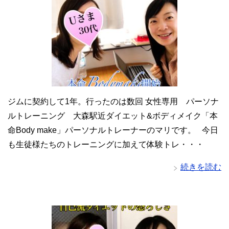
ジムに契約して1年。行ったのは数回 女性専用 パーソナ
ルトレーニング 大森駅近ダイエット&ボディメイク「本
命Body make」パーソナルトレーナーのマリです。 今日
も生徒様たちのトレーニングに加えて体験トレ・・・
続きを読む