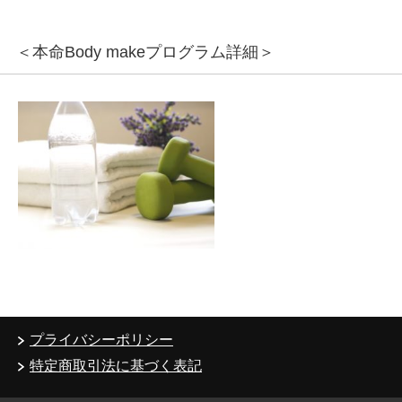
＜本命Body makeプログラム詳細＞
プライバシーポリシー
特定商取引法に基づく表記