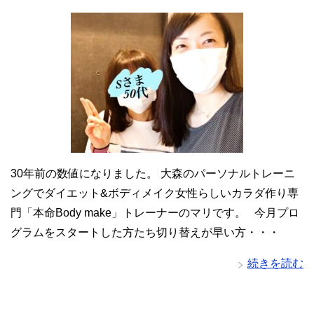
30年前の数値になりました。 大森のパーソナルトレーニ
ングでダイエット&ボディメイク女性らしいカラダ作り専
門「本命Body make」トレーナーのマリです。 今月プロ
グラムをスタートした方たち切り替えが早い方・・・
続きを読む