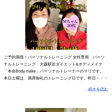
ご予約満席！パーソナルトレーニング 女性専用 パーソ
ナルトレーニング 大森駅近ダイエット&ボディメイク
「本命Body make」パーソナルトレーナーのマリです。
本日土曜は、満席御礼のトレーニング日です。昨日・・・
続きを読む